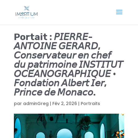
Portait : 𝘗𝘐𝘌𝘙𝘙𝘌-
𝘈𝘕𝘛𝘖𝘐𝘕𝘌 𝘎𝘌𝘙𝘈𝘙𝘋,
𝘊𝘰𝘯𝘴𝘦𝘳𝘷𝘢𝘵𝘦𝘶𝘳 𝘦𝘯 𝘤𝘩𝘦𝘧
𝘥𝘶 𝘱𝘢𝘵𝘳𝘪𝘮𝘰𝘪𝘯𝘦 𝘐𝘕𝘚𝘛𝘐𝘛𝘜𝘛
𝘖𝘊𝘌́𝘈𝘕𝘖𝘎𝘙𝘈𝘗𝘏𝘐𝘘𝘜𝘌 •
𝘍𝘰𝘯𝘥𝘢𝘵𝘪𝘰𝘯 𝘈𝘭𝘣𝘦𝘳𝘵 𝘐𝘦𝘳,
𝘗𝘳𝘪𝘯𝘤𝘦 𝘥𝘦 𝘔𝘰𝘯𝘢𝘤𝘰.
par
adminGreg
|
Fév 2, 2026
|
Portraits