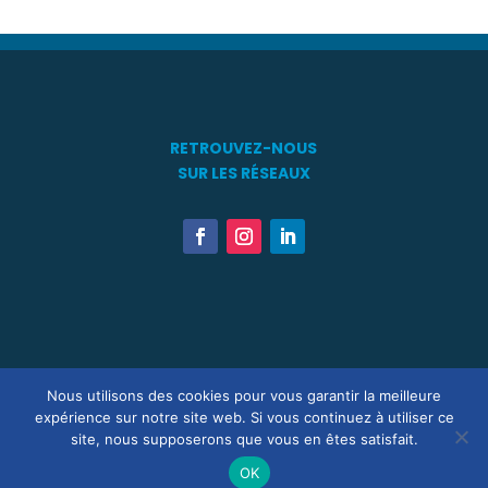
RETROUVEZ-NOUS
SUR LES RÉSEAUX
Touts Droits Réservés ® 2021 – 2026 – Association Patrimoine
Nous utilisons des cookies pour vous garantir la meilleure
Maritime en Méditérranée –
Mentions Légales
–
R.G.P.D.
–
Statuts
expérience sur notre site web. Si vous continuez à utiliser ce
– Site développé par
GDA Consulting SAS
&
LES NOUVEAUX
site, nous supposerons que vous en êtes satisfait.
CRÉATEURS®
OK