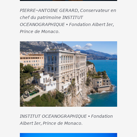
𝘗𝘐𝘌𝘙𝘙𝘌-𝘈𝘕𝘛𝘖𝘐𝘕𝘌 𝘎𝘌𝘙𝘈𝘙𝘋, 𝘊𝘰𝘯𝘴𝘦𝘳𝘷𝘢𝘵𝘦𝘶𝘳 𝘦𝘯
𝘤𝘩𝘦𝘧 𝘥𝘶 𝘱𝘢𝘵𝘳𝘪𝘮𝘰𝘪𝘯𝘦 𝘐𝘕𝘚𝘛𝘐𝘛𝘜𝘛
𝘖𝘊𝘌́𝘈𝘕𝘖𝘎𝘙𝘈𝘗𝘏𝘐𝘘𝘜𝘌 • 𝘍𝘰𝘯𝘥𝘢𝘵𝘪𝘰𝘯 𝘈𝘭𝘣𝘦𝘳𝘵 𝘐𝘦𝘳,
𝘗𝘳𝘪𝘯𝘤𝘦 𝘥𝘦 𝘔𝘰𝘯𝘢𝘤𝘰.
𝘐𝘕𝘚𝘛𝘐𝘛𝘜𝘛 𝘖𝘊𝘌́𝘈𝘕𝘖𝘎𝘙𝘈𝘗𝘏𝘐𝘘𝘜𝘌 • 𝘍𝘰𝘯𝘥𝘢𝘵𝘪𝘰𝘯
𝘈𝘭𝘣𝘦𝘳𝘵 𝘐𝘦𝘳, 𝘗𝘳𝘪𝘯𝘤𝘦 𝘥𝘦 𝘔𝘰𝘯𝘢𝘤𝘰.