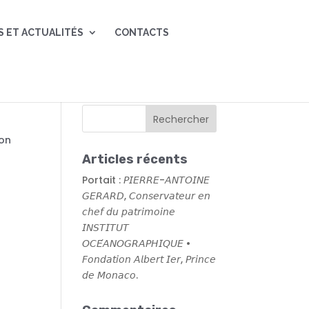
S ET ACTUALITÉS
CONTACTS
ion
Articles récents
Portait : 𝘗𝘐𝘌𝘙𝘙𝘌-𝘈𝘕𝘛𝘖𝘐𝘕𝘌
𝘎𝘌𝘙𝘈𝘙𝘋, 𝘊𝘰𝘯𝘴𝘦𝘳𝘷𝘢𝘵𝘦𝘶𝘳 𝘦𝘯
𝘤𝘩𝘦𝘧 𝘥𝘶 𝘱𝘢𝘵𝘳𝘪𝘮𝘰𝘪𝘯𝘦
𝘐𝘕𝘚𝘛𝘐𝘛𝘜𝘛
𝘖𝘊𝘌́𝘈𝘕𝘖𝘎𝘙𝘈𝘗𝘏𝘐𝘘𝘜𝘌 •
𝘍𝘰𝘯𝘥𝘢𝘵𝘪𝘰𝘯 𝘈𝘭𝘣𝘦𝘳𝘵 𝘐𝘦𝘳, 𝘗𝘳𝘪𝘯𝘤𝘦
𝘥𝘦 𝘔𝘰𝘯𝘢𝘤𝘰.