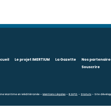
cueil
Le projet IMERTIUM
La Gazette
Nos partenaire
Souscrire
moine Maritime en Méditérranée –
Mentions Légales
–
R.G.P.D.
–
Statuts
– Site dévelop