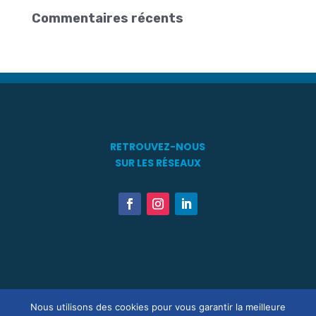
Commentaires récents
RETROUVEZ-NOUS
SUR LES RÉSEAUX
Touts Droits Réservés ® 2021 – 2026 – Association Patrimoine
Nous utilisons des cookies pour vous garantir la meilleure
Maritime en Méditérranée –
Mentions Légales
–
R.G.P.D.
–
Statuts