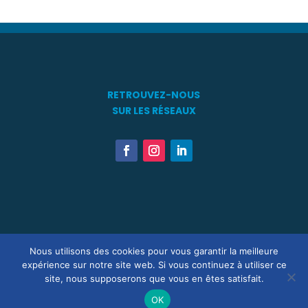
RETROUVEZ-NOUS
SUR LES RÉSEAUX
Touts Droits Réservés ® 2021 – 2026 – Association Patrimoine
Nous utilisons des cookies pour vous garantir la meilleure
Maritime en Méditérranée –
Mentions Légales
–
R.G.P.D.
–
Statuts
expérience sur notre site web. Si vous continuez à utiliser ce
– Site développé par
GDA Consulting SAS
&
LES NOUVEAUX
site, nous supposerons que vous en êtes satisfait.
CRÉATEURS®
OK