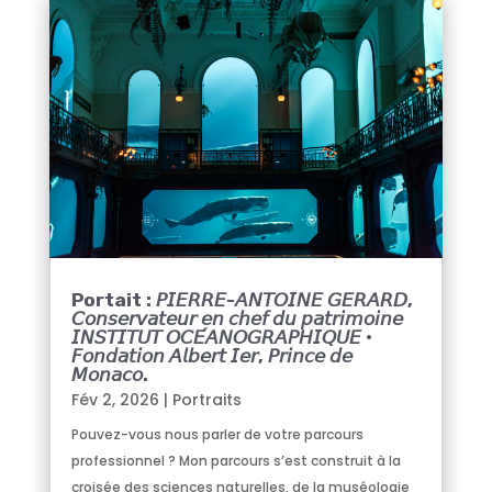
Portait : 𝘗𝘐𝘌𝘙𝘙𝘌-𝘈𝘕𝘛𝘖𝘐𝘕𝘌 𝘎𝘌𝘙𝘈𝘙𝘋,
𝘊𝘰𝘯𝘴𝘦𝘳𝘷𝘢𝘵𝘦𝘶𝘳 𝘦𝘯 𝘤𝘩𝘦𝘧 𝘥𝘶 𝘱𝘢𝘵𝘳𝘪𝘮𝘰𝘪𝘯𝘦
𝘐𝘕𝘚𝘛𝘐𝘛𝘜𝘛 𝘖𝘊𝘌́𝘈𝘕𝘖𝘎𝘙𝘈𝘗𝘏𝘐𝘘𝘜𝘌 •
𝘍𝘰𝘯𝘥𝘢𝘵𝘪𝘰𝘯 𝘈𝘭𝘣𝘦𝘳𝘵 𝘐𝘦𝘳, 𝘗𝘳𝘪𝘯𝘤𝘦 𝘥𝘦
𝘔𝘰𝘯𝘢𝘤𝘰.
Fév 2, 2026
|
Portraits
Pouvez-vous nous parler de votre parcours
professionnel ? Mon parcours s’est construit à la
croisée des sciences naturelles, de la muséologie